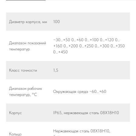
Диаметр корпуса, мм
100
−30…+50 0…+60 0…+100 0…+120 0…
Диапазон показаний
+160 0…+200 0…+250 0…+300 0…+350
температур
0…+450
Класс точности
1,5
Диапазон рабочих
Окружающая среда −60…+60
температур, °C
Корпус
IP65, нержавеющая сталь 08Х18Н10
Нержавеющая сталь 08Х18Н10,
Кольцо