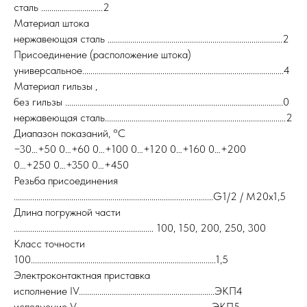
сталь ..............................2
Материал штока
нержавеющая сталь .....................................................................................2
Присоединение (расположение штока)
универсальное..................................................................................................4
Материал гильзы ,
без гильзы ..........................................................................................................0
нержавеющая сталь........................................................................................2
Диапазон показаний, °С
−30…+50 0…+60 0…+100 0…+120 0…+160 0…+200
0…+250 0…+350 0…+450
Резьба присоединения
.................................................................................................G1/2 / М20x1,5
Длина погружной части
.................................................................... 100, 150, 200, 250, 300
Класс точности
100..........................................................................................1,5
Электроконтактная приставка
исполнение IV..................................................................ЭКП4
исполнение V..................................................................ЭКП5