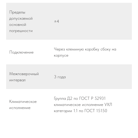
Пределы
допускаемой
±4
основной
погрешности
Через клеммную коробку сбоку на
Подключение
корпусе
Межповерочный
3 года
интервал
Группа Д2 по ГОСТ Р 52931
Климатическое
климатическое исполнение УХЛ
исполнение
категории 1.1 по ГОСТ 15150