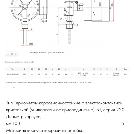
Тип Термометры кор­ро­зи­он­но­стой­кие с элек­тро­кон­такт­ной
прис­тав­кой (уни­вер­саль­ное при­со­еди­не­ние)..БТ, серия 220
Диаметр корпуса,
мм 100.................................................................................................................5
Материал корпуса коррозионностойкая