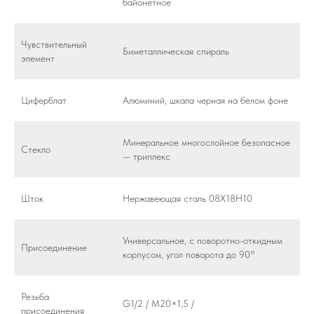
байонетное
Чувствительный
Биметаллическая спираль
элемент
Циферблат
Алюминий, шкала черная на белом фоне
Минеральное многослойное безопасное
Стекло
— триплекс
Шток
Нержавеющая сталь 08Х18Н10
Универсальное, с поворотно-откидным
Присоединение
корпусом, угол поворота до 90°
Резьба
G1/2 / M20×1,5 /
присоединения