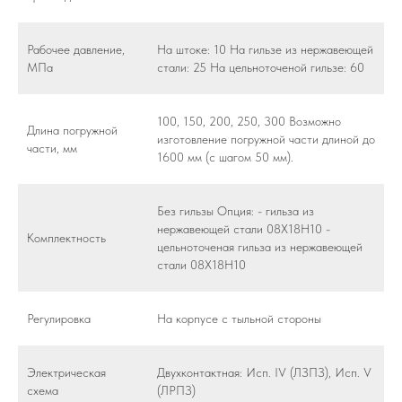
Рабочее давление,
На штоке: 10 На гильзе из нержавеющей
МПа
стали: 25 На цельноточеной гильзе: 60
100, 150, 200, 250, 300 Возможно
Длина погружной
изготовление погружной части длиной до
части, мм
1600 мм (с шагом 50 мм).
Без гильзы Опция: - гильза из
нержавеющей стали 08Х18Н10 -
Комплектность
цельноточеная гильза из нержавеющей
стали 08Х18Н10
Регулировка
На корпусе с тыльной стороны
Электрическая
Двухконтактная: Исп. IV (ЛЗПЗ), Исп. V
схема
(ЛРПЗ)