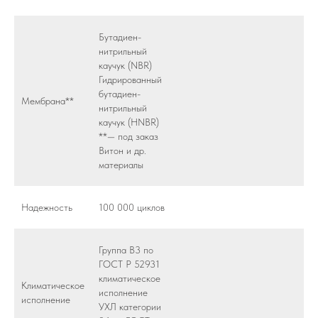
Бутадиен-
нитрильный
каучук (NBR)
Гидрированный
бутадиен-
Мембрана**
нитрильный
каучук (HNBR)
**— под заказ
Витон и др.
материалы
Надежность
100 000 циклов
Группа В3 по
ГОСТ Р 52931
климатическое
Климатическое
исполнение
исполнение
УХЛ категории