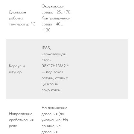
Окружающая
Диапазон
среда: −25…+70
рабочих
Контролируемая
температур °C
среда −40…
+130
IP65,
нержавеющая
сталь
Корпус и
08Х17Н13М2 *
штуцер
— под заказ
латунь, сталь с
цинковым
покрытием
На повышение
Направление
давления (по
срабатывания
умолчанию) На
реле
понижение
давления