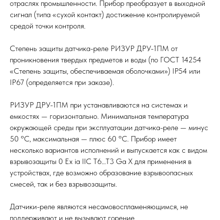
отраслях промышленности. Прибор преобразует в выходной
сигнал (типа «сухой контакт) достижение контролируемой
средой точки контроля.
Степень защиты датчика-реле РИЗУР ДРУ-1ПМ от
проникновения твердых предметов и воды (по ГОСТ 14254
«Степень защиты, обеспечиваемая оболочками») IP54 или
IP67 (определяется при заказе).
РИЗУР ДРУ-1ПМ при устанавливаются на системах и
емкостях — горизонтально. Минимальная температура
окружающей среды при эксплуатации датчика-реле — минус
50 °С, максимальная — плюс 60 °С. Прибор имеет
несколько вариантов исполнений и выпускается как с видом
взрывозащиты 0 Ex ia IIC T6…T3 Ga X для применения в
устройствах, где возможно образование взрывоопасных
смесей, так и без взрывозащиты.
Датчики-реле являются несамовоспламеняющимся, не
поддерживают и не вызывают горение.