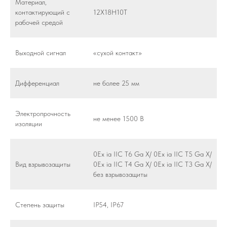
Материал,
контактирующий с
12Х18Н10Т
рабочей средой
Выходной сигнал
«сухой контакт»
Дифференциал
не более 25 мм
Электропрочность
не менее 1500 В
изоляции
0Ex ia IIC T6 Ga X/ 0Ex ia IIC T5 Ga X/
Вид взрывозащиты
0Ex ia IIC T4 Ga X/ 0Ex ia IIC T3 Ga X/
без взрывозащиты
Степень защиты
IP54, IP67