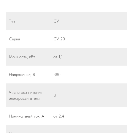
Тип
CV
Серия
CV 20
Мощность, кВт
от 1,1
Напряжение, В
380
Число фаз питания
3
электродвигателя
Номинальный ток, А
от 2,4