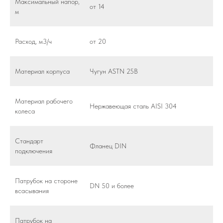
Максимальный напор,
от 14
м
Расход, м3/ч
от 20
Материал корпуса
Чугун ASTN 25B
Материал рабочего
Нержавеющая сталь AISI 304
колеса
Стандарт
Фланец DIN
подключения
Патрубок на стороне
DN 50 и более
всасывания
Патрубок на