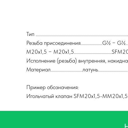
Тип .....................................................................
Резьба присоединения...................G½ − G½...........
M20x1,5 − M20x1,5................................
Исполнение (резьба) внутренняя, накидная 
Материал............................латунь.............................
Пример обозначения:
Игольчатый клапан SFM20x1,5-MM20x1,5 (в