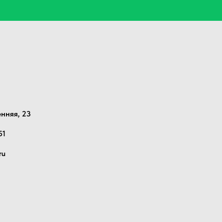
енняя, 23
51
ru