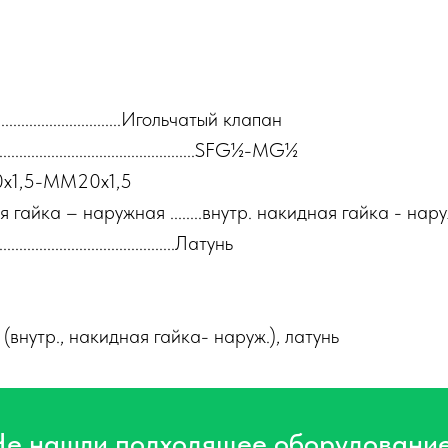
..........................................Игольчатый клапан
........................................SFG½-MG½
.SFM20x1,5-MM20x1,5
гайка – наружная ........внутр. накидная гайка - нару
.........................................Латунь
нутр., накидная гайка- наруж.), латунь
Не нашли подходящее оборудовани