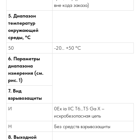
вне кода заказа)
5. Диапазон
температур
окружающей
среды, °С
50
-20... +50 °С
6. Параметры
диапазона
измерения (см.
рис. 1)
7. Вид
взрывозащиты
И
0Ex ia IIC T6…Т5 Ga Х –
искробезопасная цепь
Н
Без средств взрывозащиты
8. Выходной