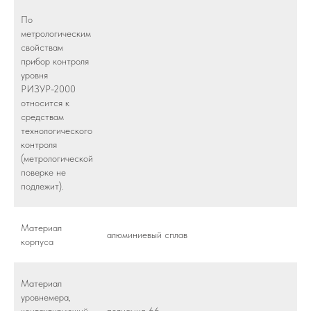
По
метрологическим
свойствам
прибор контроля
уровня
РИЗУР-2000
относится к
средствам
технологического
контроля
(метрологической
поверке не
подлежит).
Материал
алюминиевый сплав
корпуса
Материал
уровнемера,