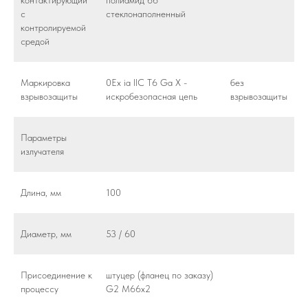
контактирующий
полиамид 66
с
стеклонаполненный
контролируемой
средой
Маркировка
0Ex ia llC T6 Ga X -
без
взрывозащиты
искробезопасная цепь
взрывозащиты
Параметры
излучателя
Длина, мм
100
Диаметр, мм
53 / 60
Присоединение к
штуцер (фланец по заказу)
процессу
G2 М66х2