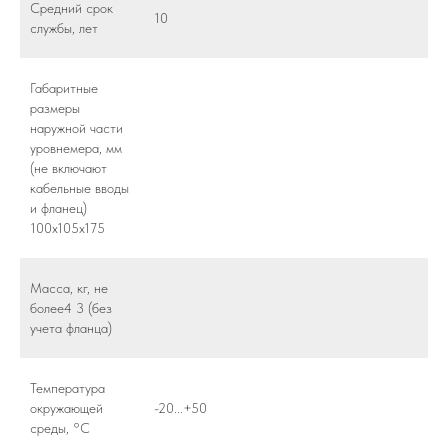
Средний срок
10
службы, лет
Габаритные
размеры
наружной части
уровнемера, мм
(не включают
кабельные вводы
и фланец)
100х105х175
Масса, кг, не
более4 3 (без
учета фланца)
Температура
окружающей
-20...+50
среды, °С