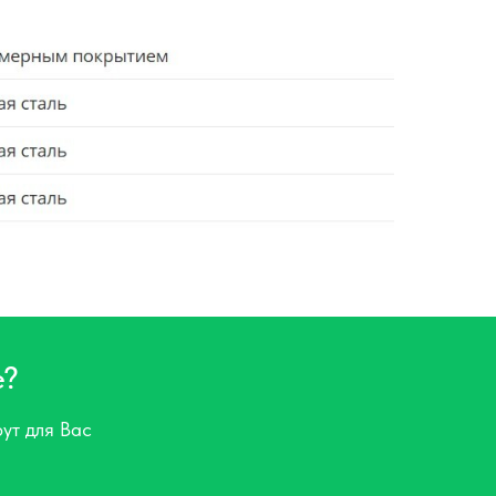
е?
ут для Вас