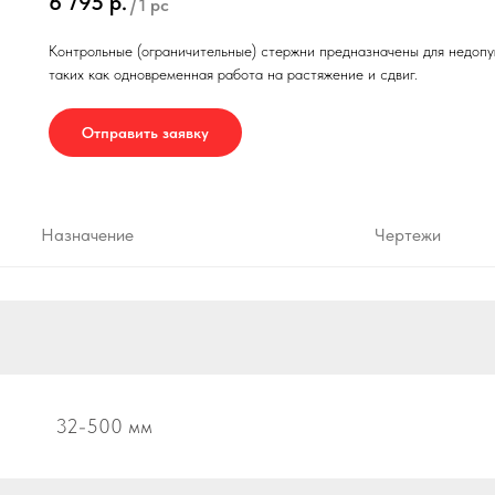
6 795
р.
/
1 pc
Контрольные (ограничительные) стержни предназначены для недоп
таких как одновременная работа на растяжение и сдвиг.
Отправить заявку
Назначение
Чертежи
32-500 мм