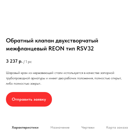
Обратный клапан двухстворчатый
межфланцевый REON тип RSV32
3 237
р.
/
1 pc
Шаровый кран из нержавеющей стали используется в качестве запорной
трубопроводной арматуры и имеет два рабочих положения, полностью открыт,
либо полностью закрыт..
Отправить заявку
Характеристики
Назначение
Чертежи
Карта заказа