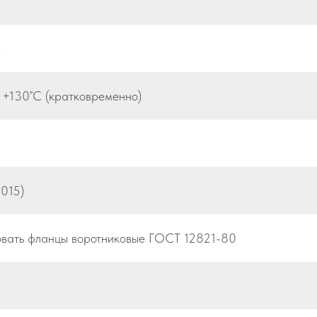
С
 +130˚С (кратковременно)
015)
овать фланцы воротниковые ГОСТ 12821-80