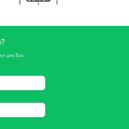
е?
ут для Вас