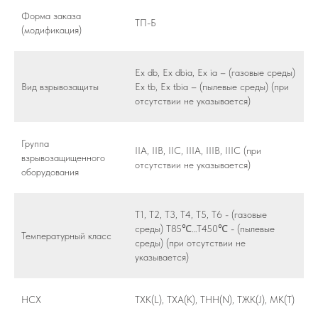
Форма заказа
ТП-Б
(модификация)
Ex db, Ex dbia, Ex ia – (газовые среды)
Вид взрывозащиты
Ex tb, Ex tbia – (пылевые среды) (при
отсутствии не указывается)
Группа
IIA, IIB, IIС, IIIA, IIIB, IIIС (при
взрывозащищенного
отсутствии не указывается)
оборудования
Т1, Т2, Т3, Т4, Т5, Т6 - (газовые
среды) Т85℃…Т450℃ - (пылевые
Температурный класс
среды) (при отсутствии не
указывается)
НСХ
TXK(L), TXA(K), THH(N), ТЖK(J), MK(T)