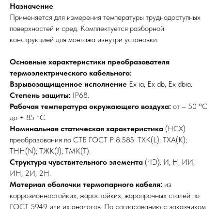
Назначение
Применяется для измерения температуры труднодоступных
поверхностей и сред. Комплектуется разборной
конструкцией для монтажа изнутри установки.
Основные характеристики преобразователя
термоэлектрического кабельного:
Взрывозащищенное исполнение
Ex ia; Ex db; Ex dbia.
Степень защиты:
IP68.
Рабочая температура окружающего воздуха:
от – 50 °С
до + 85 °С.
Номинальная статическая характеристика
(НСХ)
преобразования по СТБ ГОСТ Р 8.585: ТХК(L); ТХА(K);
ТНН(N); ТЖК(J); ТМК(Т).
Структура чувствительного элемента
(ЧЭ): И; Н; ИИ;
ИН; 2И; 2Н.
Материал оболочки термопарного кабеля:
из
коррозионностойких, жаростойких, жаропрочных сталей по
ГОСТ 5949 или их аналогов. По согласованию с заказчиком