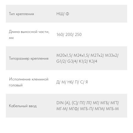
Тип крепления
НШ/ Ф
Длина выносной части,
160/ 200/ 250
мм
М20х1,5/ M24х1,5/ М27х2/ М33х2/
Типоразмер крепления
G1/2/ G3/4/ K1/2/ К3/4
Исполнение клеммной
Д/ М/ Нб/ П/ С/ Я
головый
DIN (А), (С)/ ПГ/ ЛГ/ МГ/ МГБ/ МГТ/
Кабельный ввод
МГ-М/ МГФ/ МГБ-П/ МГМ/ МГБ-М