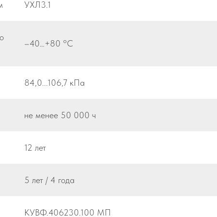
м
УХЛ3.1
о
–40…+80 °С
84,0...106,7 кПа
не менее 50 000 ч
12 лет
5 лет / 4 года
КУВФ.406230.100 МП