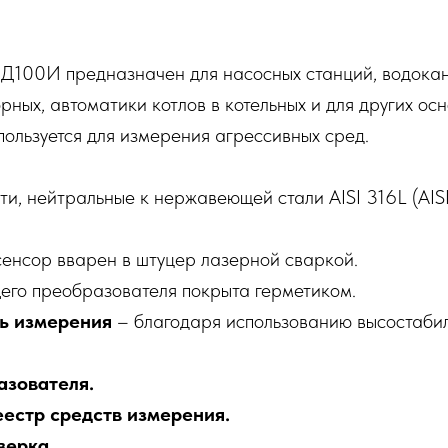
Д100И предназначен для насосных станций, водокана
х, автоматики котлов в котельных и для других осно
пользуется для измерения агрессивных сред.
ти, нейтральные к нержавеющей стали AISI 316L (AIS
енсор вварен в штуцер лазерной сваркой.
го преобразователя покрыта герметиком.
ть измерения
– благодаря использованию высостабил
азователя.
еестр средств измерения.
верка.