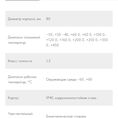
Диаметр корпуса, мм
80
−50…+50 −40…+60 0…+60 0…+100 0…
Диапазон показаний
+120 0…+160 0…+200 0…+250 0…+350
температур
0…+450
Класс точности
1,5
Диапазон рабочих
Окружающая среда −60…+60
температур, °C
Корпус
IP40, коррозионностойкая сталь
Чувствительный
Биметаллическая спираль