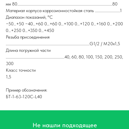
мм 80..............................................................................................................80
Материал корпуса коррозионностойкая сталь .............................1
Диапазон показаний, °С
−50…+50 −40…+60 0…+60 0…+100 0…+120 0…+160 0…+200
0…+250 0…+350 0…+450
Резьба присоединения
.................................................................................................G1/2 / М20x1,5
Длина погружной части
....................................................................40, 60, 80, 100, 150, 200, 250,
300
Класс точности
1,5
Пример обозначения:
БТ-1-63-120С-L40
Не нашли подходящее